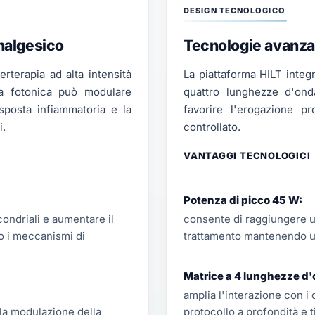
DESIGN TECNOLOGICO
analgesico
Tecnologie avanza
erterapia ad alta intensità
La piattaforma HILT integ
ia fotonica può modulare
quattro lunghezze d'onda
risposta infiammatoria e la
favorire l'erogazione p
i.
controllato.
VANTAGGI TECNOLOGICI
Potenza di picco 45 W:
condriali e aumentare il
consente di raggiungere un
o i meccanismi di
trattamento mantenendo un
Matrice a 4 lunghezze d
amplia l'interazione con i c
lla modulazione della
protocollo a profondità e t